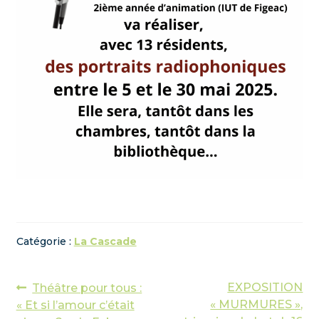
Catégorie :
La Cascade
Navigation
Article
Article
EXPOSITION
Théâtre pour tous :
précédent :
suivant :
« MURMURES »,
« Et si l’amour c’était
de