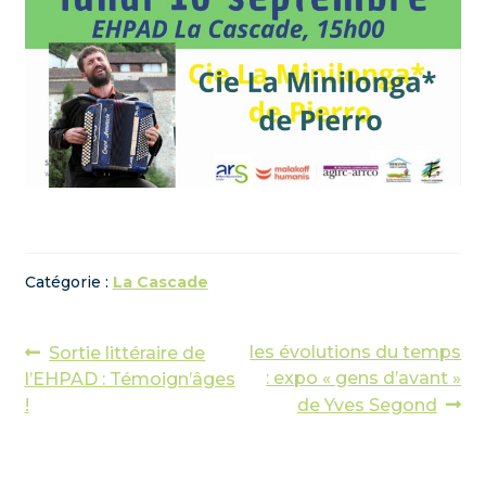
Catégorie :
La Cascade
Navigation
Article
Article
les évolutions du temps
Sortie littéraire de
précédent :
suivant :
: expo « gens d’avant »
l’EHPAD : Témoign’âges
de
!
de Yves Segond
l’article